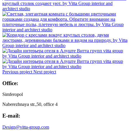
Previous project
Next project
Office:
Simferopol
Naberezhnaya str.,50, office 4
E-mail:
Design@vitta-group.com