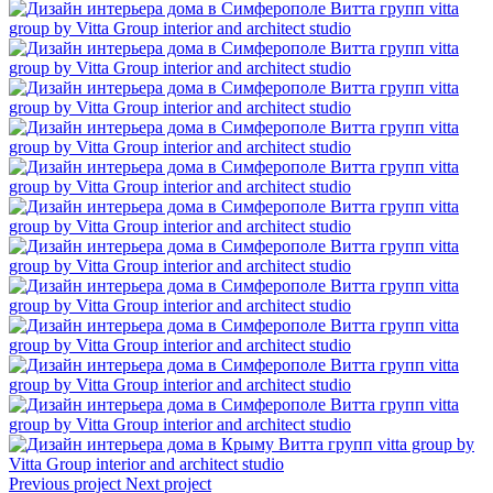
Previous project
Next project