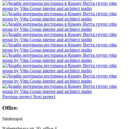
Previous project
Next project
Office:
Simferopol
Naberezhnaya str.,50, office 4